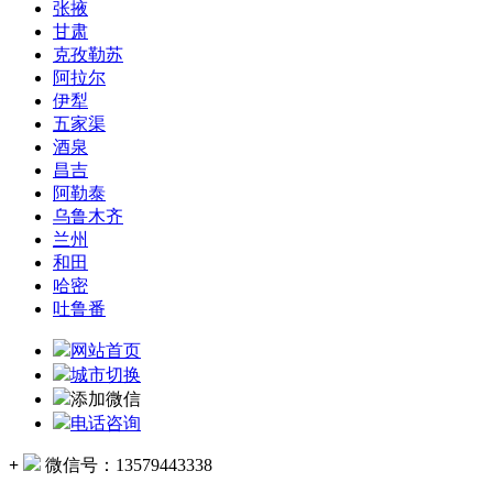
张掖
甘肃
克孜勒苏
阿拉尔
伊犁
五家渠
酒泉
昌吉
阿勒泰
乌鲁木齐
兰州
和田
哈密
吐鲁番
网站首页
城市切换
添加微信
电话咨询
+
微信号：
13579443338